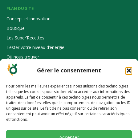
PLAN DU SITE
Concept et innovation
Boutique
Les Super’Recettes
Tester votre niveau d’énergie
Où nous trouver
Gérer le consentement
Espace Pro
Pour offrir les meilleures expériences, nous utilisons des technologies
telles que les cookies pour stocker et/ou accéder aux informations des
INFORMATION
appareils. Le fait de consentir à ces technologies nous permettra de
traiter des données telles que le comportement de navigation ou les ID
Mode d’emploi
uniques sur ce site. Le fait de ne pas consentir ou de retirer son
-10% pour découvrir une alimentation
consentement peut avoir un effet négatif sur certaines caractéristiques
FAQ
et fonctions.
plus saine 🥕
Dossier presse
Nos prix et distinctions
Succombez à nos pains et biscuits ultra-gourmands et
Accepter