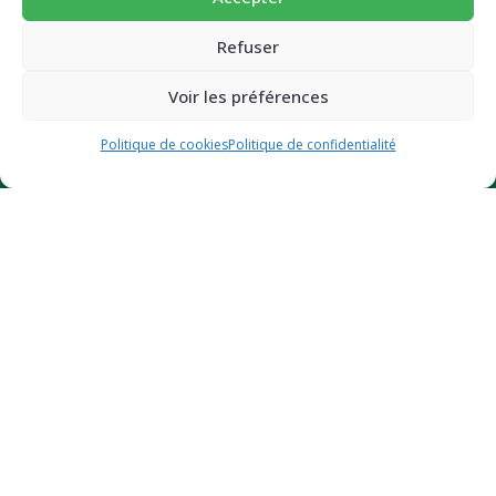
super-nutritif.
CGV et mentions légales
Email
Refuser
Politique de confidentialité
Politique de cookies (UE)
Voir les préférences
JE BOOSTE MON ÉNERGIE (-10%)
Politique de cookies
Politique de confidentialité
Des questions ?
Contactez-nous
Certifié bio