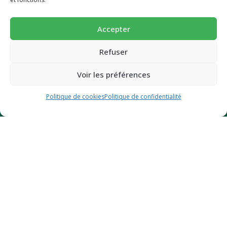
plus saine 🥕
Espace Pro
Succombez à nos pains et biscuits ultra-gourmands et
Accepter
super-nutritif.
INFORMATION
Email
Refuser
Mode d’emploi
Voir les préférences
FAQ
JE BOOSTE MON ÉNERGIE (-10%)
Dossier presse
Politique de cookies
Politique de confidentialité
Nos prix et distinctions
CGV et mentions légales
Politique de confidentialité
Politique de cookies (UE)
Des questions ?