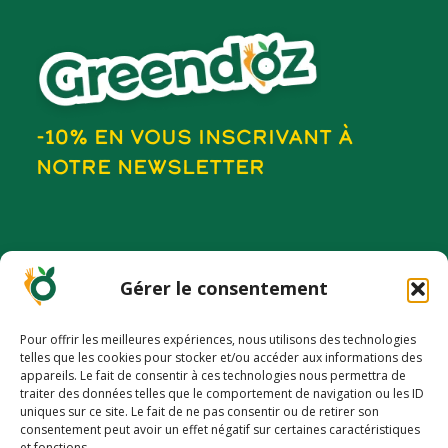
-10% EN VOUS INSCRIVANT À
NOTRE NEWSLETTER
PLAN DU SITE
Gérer le consentement
Concept et innovation
Boutique
Pour offrir les meilleures expériences, nous utilisons des technologies
Les Super’Recettes
telles que les cookies pour stocker et/ou accéder aux informations des
appareils. Le fait de consentir à ces technologies nous permettra de
Tester votre niveau d’énergie
traiter des données telles que le comportement de navigation ou les ID
uniques sur ce site. Le fait de ne pas consentir ou de retirer son
Où nous trouver
-10% pour découvrir une alimentation
consentement peut avoir un effet négatif sur certaines caractéristiques
et fonctions.