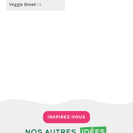
Veggie Bread
14
INSPIREZ-VOUS
Nos autres
idées