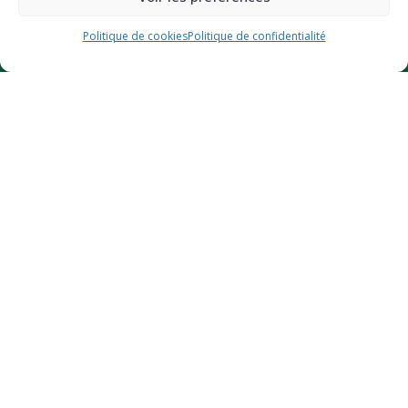
JE BOOSTE MON ÉNERGIE (-10%)
Politique de cookies
Politique de confidentialité
Des questions ?
Contactez-nous
Certifié bio
© 2026
GreendOz
– Site internet réalisé par l’agence web
Hé-site
pas
– Design par
Florian