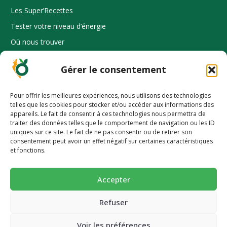
Les Super’Recettes
Tester votre niveau d’énergie
Où nous trouver
Espace Pro
Gérer le consentement
Pour offrir les meilleures expériences, nous utilisons des technologies
INFORMATION
telles que les cookies pour stocker et/ou accéder aux informations des
appareils. Le fait de consentir à ces technologies nous permettra de
Mode d’emploi
traiter des données telles que le comportement de navigation ou les ID
uniques sur ce site. Le fait de ne pas consentir ou de retirer son
FAQ
-10% pour découvrir une alimentation
consentement peut avoir un effet négatif sur certaines caractéristiques
et fonctions.
Dossier presse
plus saine 🥕
Nos prix et distinctions
Succombez à nos pains et biscuits ultra-gourmands et
Accepter
CGV et mentions légales
super-nutritif.
Politique de confidentialité
Email
Refuser
Politique de cookies (UE)
Voir les préférences