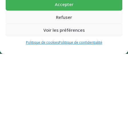
Succombez à nos pains et biscuits ultra-gourmands et
Concept et innovation
Accepter
super-nutritif.
Boutique
Email
Refuser
Les Super’Recettes
Tester votre niveau d’énergie
Voir les préférences
Où nous trouver
JE BOOSTE MON ÉNERGIE (-10%)
Politique de cookies
Politique de confidentialité
Espace Pro
INFORMATION
Mode d’emploi
FAQ
Dossier presse
Nos prix et distinctions
CGV et mentions légales
Politique de confidentialité