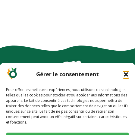
Gérer le consentement
Pour offrir les meilleures expériences, nous utilisons des technologies
-10% EN VOUS INSCRIVANT À NOTRE
telles que les cookies pour stocker et/ou accéder aux informations des
NEWSLETTER
appareils. Le fait de consentir à ces technologies nous permettra de
traiter des données telles que le comportement de navigation ou les ID
uniques sur ce site. Le fait de ne pas consentir ou de retirer son
-10% pour découvrir une alimentation
consentement peut avoir un effet négatif sur certaines caractéristiques
et fonctions.
plus saine 🥕
PLAN DU SITE