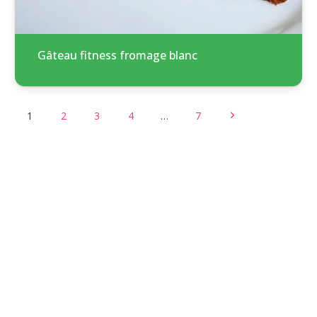
Gâteau fitness fromage blanc
1
2
3
4
…
7