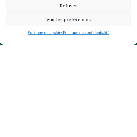
Email
Concept et innovation
Refuser
Boutique
Voir les préférences
Les Super’Recettes
JE BOOSTE MON ÉNERGIE (-10%)
Politique de cookies
Politique de confidentialité
Tester votre niveau d’énergie
Où nous trouver
Espace Pro
INFORMATION
Mode d’emploi
FAQ
Dossier presse
Nos prix et distinctions
CGV et mentions légales