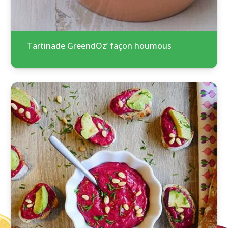
Tartinade GreendOz’ façon houmous