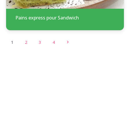
Pains express pour Sandwich
1
2
3
4