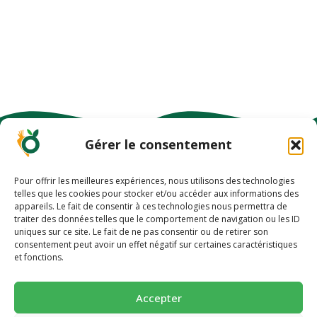
Gérer le consentement
Pour offrir les meilleures expériences, nous utilisons des technologies
telles que les cookies pour stocker et/ou accéder aux informations des
appareils. Le fait de consentir à ces technologies nous permettra de
-10% EN VOUS INSCRIVANT À NOTRE
traiter des données telles que le comportement de navigation ou les ID
uniques sur ce site. Le fait de ne pas consentir ou de retirer son
NEWSLETTER
-10% pour découvrir une alimentation
consentement peut avoir un effet négatif sur certaines caractéristiques
et fonctions.
plus saine 🥕
Succombez à nos pains et biscuits ultra-gourmands et
Accepter
super-nutritif.
PLAN DU SITE