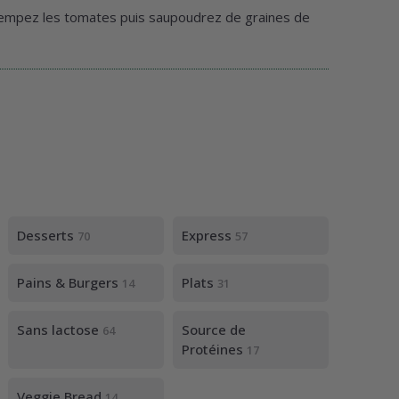
trempez les tomates puis saupoudrez de graines de
Desserts
Express
70
57
Pains & Burgers
Plats
14
31
Sans lactose
Source de
64
Protéines
17
Veggie Bread
14