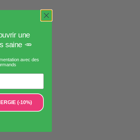
uvrir une
us saine 🥕
imentation avec des
ourmands
RGIE (-10%)