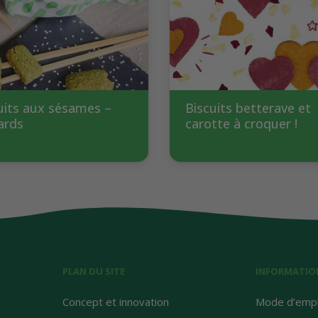
uits aux sésames –
Biscuits betterave et
ards
carotte à croquer !
PLAN DU SITE
INFORMATIO
Concept et innovation
Mode d’empl