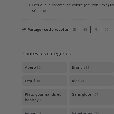
Dès que le caramel se colore (environ 5min) 
sésame
Partager cette recette
Toutes les catégories
Apéro
Brunch
30
33
Festif
Kids
30
21
Plats gourmands et
Sans gluten
77
healthy
60
Vegan
Végétarien
48
120