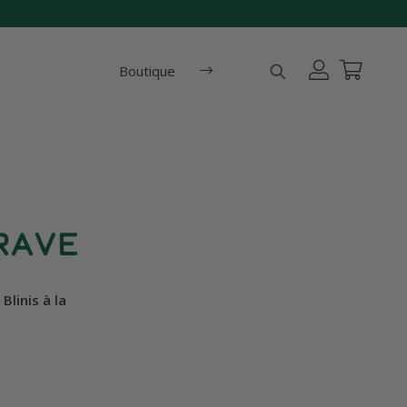
Boutique
rave
linis à la