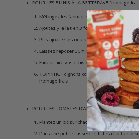
POUR LES BLINIS À LA BETTERAVE (fromage frais 
Mélangez les farines et le sel
Ajoutez y le lait en 3 fois
Puis ajoutez les oeufs et l’huile et mélangez 
Laissez reposer 30min à 1h.
Faites cuire vos blinis dans une poêle huilée.
TOPPING : oignons caramélisés dans une poêle a
fromage frais
POUR LES TOMATES D’AMOUR ♥️
Plantez un pic sur chaque tomates
Dans une petite casserole, faites chauffer le suc