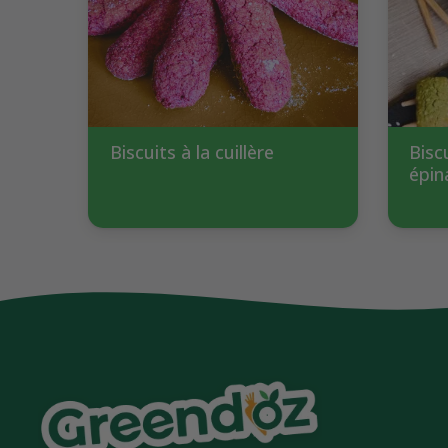
Biscuits à la cuillère
Bisc
épin