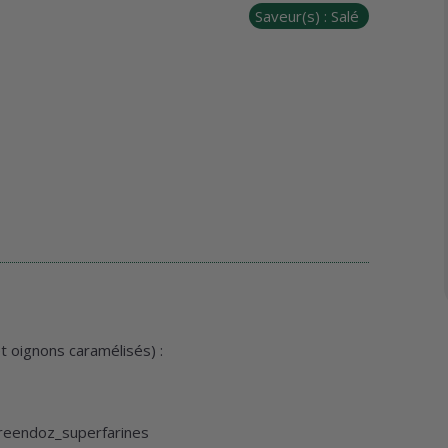
Saveur(s) :
Salé
 oignons caramélisés) :
eendoz_superfarines