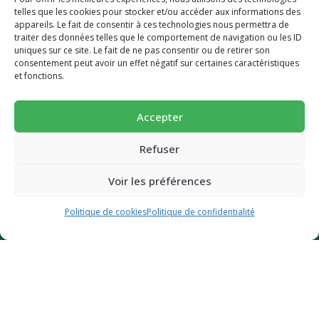
telles que les cookies pour stocker et/ou accéder aux informations des
appareils. Le fait de consentir à ces technologies nous permettra de
INFORMATION
traiter des données telles que le comportement de navigation ou les ID
uniques sur ce site. Le fait de ne pas consentir ou de retirer son
Mode d’emploi
-10% pour découvrir une alimentation
consentement peut avoir un effet négatif sur certaines caractéristiques
et fonctions.
FAQ
plus saine 🥕
Dossier presse
Succombez à nos pains et biscuits ultra-gourmands et
Accepter
Nos prix et distinctions
super-nutritif.
CGV et mentions légales
Email
Refuser
Politique de confidentialité
Voir les préférences
Politique de cookies (UE)
JE BOOSTE MON ÉNERGIE (-10%)
Politique de cookies
Politique de confidentialité
Des questions ?
Contactez-nous