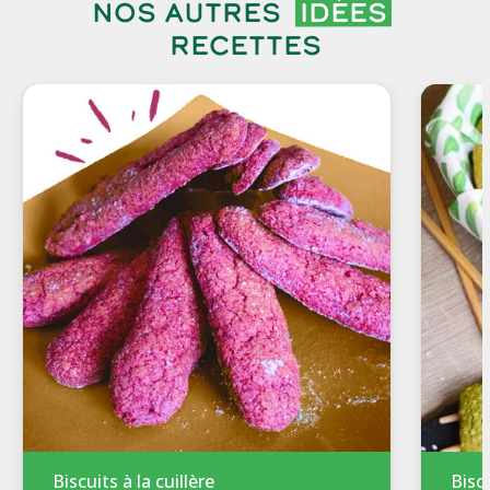
Nos autres
idées
recettes
Biscuits à la cuillère
Bisc