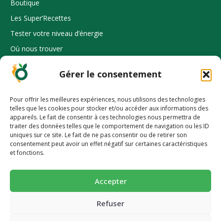
Boutique
Les Super’Recettes
Tester votre niveau d’énergie
Où nous trouver
Espace Pro
Gérer le consentement
Pour offrir les meilleures expériences, nous utilisons des technologies
telles que les cookies pour stocker et/ou accéder aux informations des
INFORMATION
appareils. Le fait de consentir à ces technologies nous permettra de
Mode d’emploi
traiter des données telles que le comportement de navigation ou les ID
uniques sur ce site. Le fait de ne pas consentir ou de retirer son
FAQ
-10% pour découvrir une alimentation
consentement peut avoir un effet négatif sur certaines caractéristiques
et fonctions.
plus saine 🥕
Dossier presse
Nos prix et distinctions
Succombez à nos pains et biscuits ultra-gourmands et
Accepter
super-nutritif.
CGV et mentions légales
Politique de confidentialité
Email
Refuser
Politique de cookies (UE)