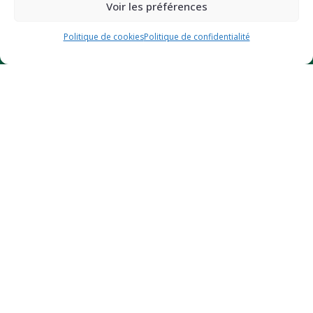
Voir les préférences
JE BOOSTE MON ÉNERGIE (-10%)
Politique de cookies
Politique de confidentialité
Des questions ?
Contactez-nous
Certifié bio
© 2026
GreendOz
– Site internet réalisé par l’agence web
Hé-site
pas
– Design par
Florian