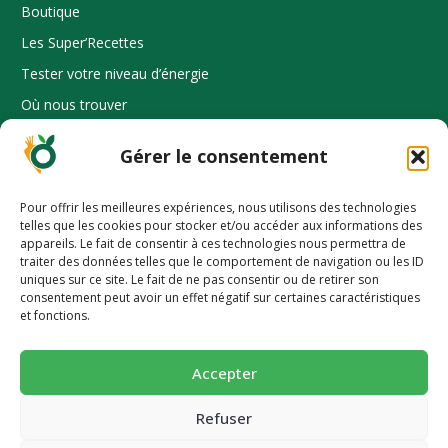
Boutique
Les Super’Recettes
Tester votre niveau d’énergie
Où nous trouver
Espace Pro
Gérer le consentement
Pour offrir les meilleures expériences, nous utilisons des technologies
telles que les cookies pour stocker et/ou accéder aux informations des
INFORMATION
appareils. Le fait de consentir à ces technologies nous permettra de
Mode d’emploi
traiter des données telles que le comportement de navigation ou les ID
uniques sur ce site. Le fait de ne pas consentir ou de retirer son
FAQ
-10% pour découvrir une alimentation
consentement peut avoir un effet négatif sur certaines caractéristiques
et fonctions.
plus saine 🥕
Dossier presse
Nos prix et distinctions
Succombez à nos pains et biscuits ultra-gourmands et
Accepter
super-nutritif.
CGV et mentions légales
Politique de confidentialité
Email
Refuser
Politique de cookies (UE)