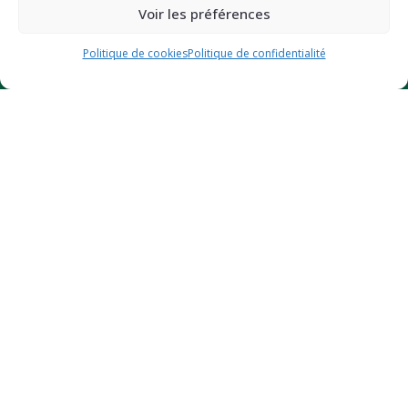
Voir les préférences
JE BOOSTE MON ÉNERGIE (-10%)
Politique de cookies
Politique de confidentialité
Des questions ?
Contactez-nous
Certifié bio
© 2026
GreendOz
– Site internet réalisé par l’agence web
Hé-site
pas
– Design par
Florian