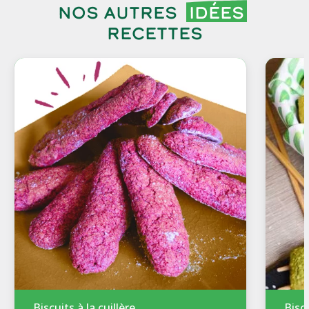
Nos autres
idées
recettes
Biscuits à la cuillère
Bisc