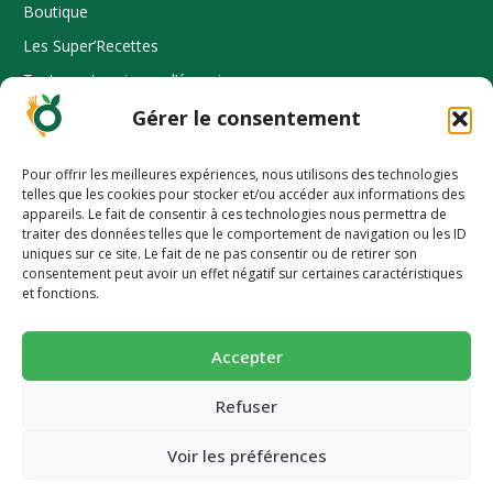
Boutique
Les Super’Recettes
Tester votre niveau d’énergie
Où nous trouver
Gérer le consentement
Espace Pro
Pour offrir les meilleures expériences, nous utilisons des technologies
telles que les cookies pour stocker et/ou accéder aux informations des
appareils. Le fait de consentir à ces technologies nous permettra de
traiter des données telles que le comportement de navigation ou les ID
INFORMATION
uniques sur ce site. Le fait de ne pas consentir ou de retirer son
-10% pour découvrir une alimentation
consentement peut avoir un effet négatif sur certaines caractéristiques
Mode d’emploi
et fonctions.
plus saine 🥕
FAQ
Succombez à nos pains et biscuits ultra-gourmands et
Dossier presse
Accepter
super-nutritif.
Nos prix et distinctions
Email
Refuser
CGV et mentions légales
Voir les préférences
Politique de confidentialité
JE BOOSTE MON ÉNERGIE (-10%)
Politique de cookies (UE)