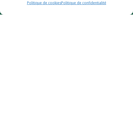
Politique de cookies
Politique de confidentialité
Des questions ?
Contactez-nous
Certifié bio
© 2026
GreendOz
– Site internet réalisé par l’agence web
Hé-site
pas
– Design par
Florian