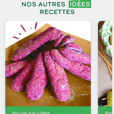
Nos autres
idées
recettes
Biscuits à la cuillère
Bisc