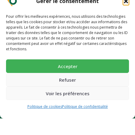
Gérer le consentement
Espace Pro
Pour offrir les meilleures expériences, nous utilisons des technologies
telles que les cookies pour stocker et/ou accéder aux informations des
appareils. Le fait de consentir à ces technologies nous permettra de
traiter des données telles que le comportement de navigation ou les ID
INFORMATION
uniques sur ce site. Le fait de ne pas consentir ou de retirer son
-10% pour découvrir une alimentation
Mode d’emploi
consentement peut avoir un effet négatif sur certaines caractéristiques
et fonctions.
plus saine 🥕
FAQ
Dossier presse
Succombez à nos pains et biscuits ultra-gourmands et
Accepter
super-nutritif.
Nos prix et distinctions
Email
Refuser
CGV et mentions légales
Politique de confidentialité
Voir les préférences
Politique de cookies (UE)
JE BOOSTE MON ÉNERGIE (-10%)
Politique de cookies
Politique de confidentialité
Des questions ?