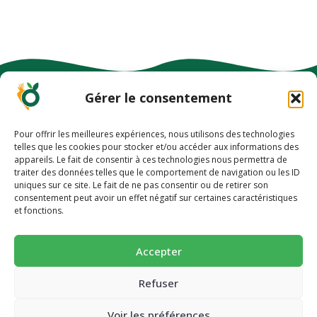
Gérer le consentement
Pour offrir les meilleures expériences, nous utilisons des technologies
telles que les cookies pour stocker et/ou accéder aux informations des
appareils. Le fait de consentir à ces technologies nous permettra de
-10% EN VOUS INSCRIVANT À NOTRE
traiter des données telles que le comportement de navigation ou les ID
uniques sur ce site. Le fait de ne pas consentir ou de retirer son
NEWSLETTER
-10% pour découvrir une alimentation
consentement peut avoir un effet négatif sur certaines caractéristiques
et fonctions.
plus saine 🥕
Succombez à nos pains et biscuits ultra-gourmands et
Accepter
PLAN DU SITE
super-nutritif.
Concept et innovation
Email
Refuser
Boutique
Voir les préférences