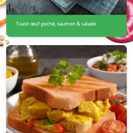
Toast œuf poché, saumon & salade