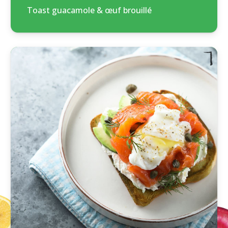
Toast guacamole & œuf brouillé