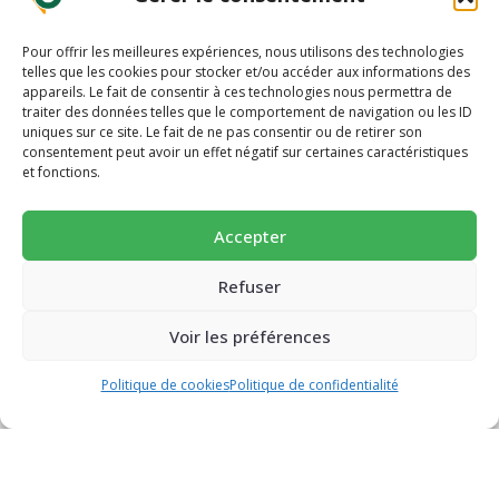
Pour offrir les meilleures expériences, nous utilisons des technologies
telles que les cookies pour stocker et/ou accéder aux informations des
appareils. Le fait de consentir à ces technologies nous permettra de
traiter des données telles que le comportement de navigation ou les ID
uniques sur ce site. Le fait de ne pas consentir ou de retirer son
-10% pour découvrir une alimentation
consentement peut avoir un effet négatif sur certaines caractéristiques
et fonctions.
plus saine 🥕
Succombez à nos pains et biscuits ultra-gourmands et
Accepter
super-nutritif.
Email
Refuser
-10% EN VOUS INSCRIVANT À NOTRE
NEWSLETTER
Voir les préférences
JE BOOSTE MON ÉNERGIE (-10%)
Politique de cookies
Politique de confidentialité
quantité
Ajouter au panier
de
PLAN DU SITE
Pains
Concept et innovation
aux
Boutique