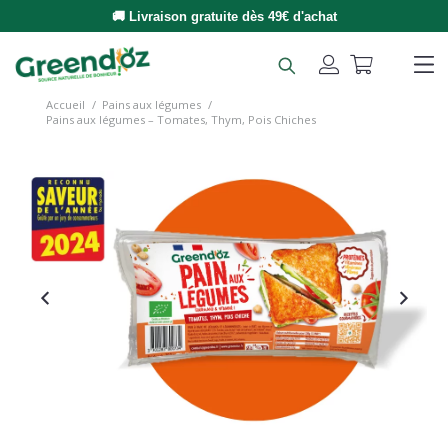
🚚 Livraison gratuite dès 49€ d'achat
Accueil
/
Pains aux légumes
/
Pains aux légumes – Tomates, Thym, Pois Chiches