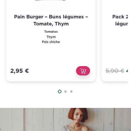
Pain Burger – Buns légumes –
Pack 2 
Tomate, Thym
légum
Tomates
Thym
Pois chiche
L
2,95
€
5,90
€
4
p
in
ét
5