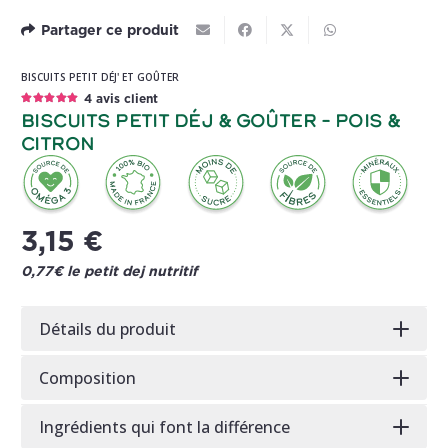
Partager ce produit
BISCUITS PETIT DÉJ' ET GOÛTER
4
avis client
NOTE
5.00
SUR 5
Biscuits Petit Déj & Goûter – Pois &
Citron
3,15
€
0,77€ le petit dej nutritif
Détails du produit
Composition
Ingrédients qui font la différence