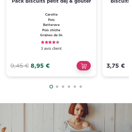
Pack Biscuits petit déj & goûter
Biscuits
Carotte
Pois
Betterave
Pois chiche
Graines de lin
Note
4.33
sur 5
3
avis client
Le
Le
9,45
€
8,95
€
3,75
€
prix
prix
initial
actuel
était :
est :
9,45 €.
8,95 €.