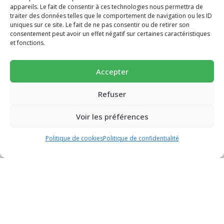
appareils. Le fait de consentir à ces technologies nous permettra de
traiter des données telles que le comportement de navigation ou les ID
uniques sur ce site. Le fait de ne pas consentir ou de retirer son
-10% pour découvrir une alimentation
consentement peut avoir un effet négatif sur certaines caractéristiques
et fonctions.
plus saine 🥕
Succombez à nos pains et biscuits ultra-gourmands et
Accepter
super-nutritif.
-10% EN VOUS INSCRIVANT À NOTRE
Email
Refuser
NEWSLETTER
Voir les préférences
JE BOOSTE MON ÉNERGIE (-10%)
Politique de cookies
Politique de confidentialité
quantité
Ajouter au panier
PLAN DU SITE
de
Concept et innovation
Biscuits
Boutique
Petit
Les Super’Recettes
Déj
&
Tester votre niveau d’énergie
Goûter