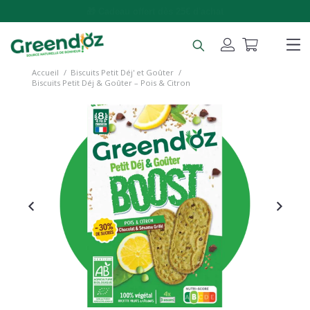
🚚 Livraison gratuite dès 49€ d'achat
Accueil
/
Biscuits Petit Déj' et Goûter
/
Biscuits Petit Déj & Goûter – Pois & Citron