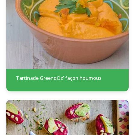
Tartinade GreendOz’ façon houmous