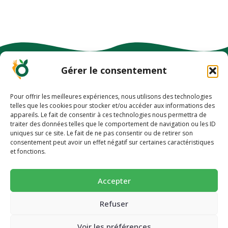
Gérer le consentement
Pour offrir les meilleures expériences, nous utilisons des technologies
telles que les cookies pour stocker et/ou accéder aux informations des
appareils. Le fait de consentir à ces technologies nous permettra de
-10% EN VOUS INSCRIVANT À NOTRE
traiter des données telles que le comportement de navigation ou les ID
uniques sur ce site. Le fait de ne pas consentir ou de retirer son
NEWSLETTER
-10% pour découvrir une alimentation
consentement peut avoir un effet négatif sur certaines caractéristiques
et fonctions.
plus saine 🥕
Succombez à nos pains et biscuits ultra-gourmands et
Accepter
PLAN DU SITE
super-nutritif.
Concept et innovation
Email
Refuser
Boutique
Voir les préférences