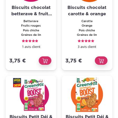
Biscuits chocolat
Biscuits chocolat
betterave & fruits
carotte & orange
rouges
Betterave
Carotte
Fruits rouges
Orange
Pois chiche
Pois chiche
Graines de lin
Graines de lin
Note
5.00
sur 5
Note
5.00
sur 5
1
avis client
3
avis client
3,75
€
3,75
€
Biscuits Petit Déj &
Biscuits Petit Déj &