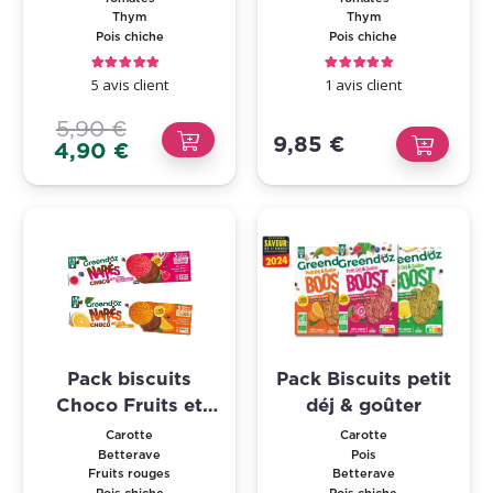
Thym
Thym
Thym
Pois chiche
Pois chiche
Note
5.00
sur 5
Note
5.00
sur 5
5
avis client
1
avis client
5,90
€
9,85
€
Le
Le
4,90
€
prix
prix
initial
actuel
était :
est :
5,90 €.
4,90 €.
Pack biscuits
Pack Biscuits petit
Choco Fruits et
déj & goûter
Légumes 2 saveurs
Carotte
Carotte
Betterave
Pois
Fruits rouges
Betterave
Pois chiche
Pois chiche