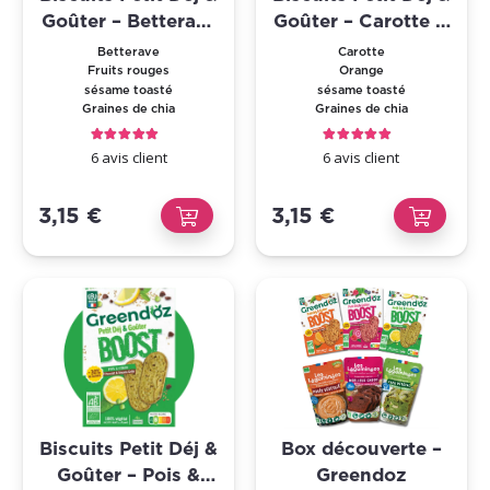
Goûter – Betterave
Goûter – Carotte &
& Fruits rouges
Orange
Betterave
Carotte
Fruits rouges
Orange
sésame toasté
sésame toasté
Graines de chia
Graines de chia
Note
5.00
sur 5
Note
5.00
sur 5
6
avis client
6
avis client
3,15
€
3,15
€
Biscuits Petit Déj &
Box découverte –
Goûter – Pois &
Greendoz