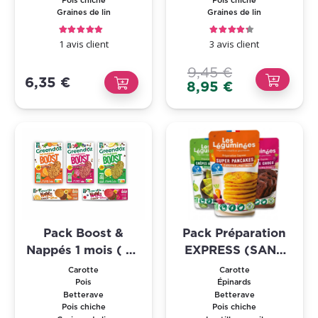
Graines de lin
Graines de lin
Note
5.00
sur 5
Note
4.33
sur 5
1
avis client
3
avis client
9,45
€
6,35
€
Le
Le
8,95
€
prix
prix
initial
actuel
était :
est :
9,45 €.
8,95 €.
Pack Boost &
Pack Préparation
Nappés 1 mois ( 32
EXPRESS (SANS
portions )
GLUTEN)
Carotte
Carotte
Pois
Épinards
Betterave
Betterave
Pois chiche
Pois chiche