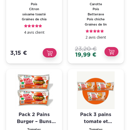
Citron
Pois
Carotte
Citron
Pois
sésame toasté
Betterave
Graines de chia
Pois chiche
Graines de lin
Note
5.00
sur 5
4
avis client
Note
5.00
sur 5
2
avis client
23,20
€
3,15
€
Le
Le
19,99
€
prix
prix
initial
actuel
était :
est :
23,20 €.
19,99 €.
Pack 2 Pains
Pack 3 pains
Burger – Buns
tomate et
légumes – Tomate,
légumineuses
Tomates
Tomates